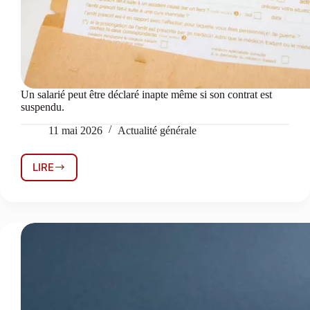
Un salarié peut être déclaré inapte même si son contrat est
suspendu.
11 mai 2026
Actualité générale
LIRE
Un
salarié
peut
être
déclaré
inapte
même
si
son
contrat
est