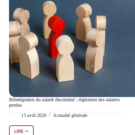
suspendu.
Réintégration du salarié discriminé : règlement des salaires
perdus
13 avril 2026
Actualité générale
LIRE
Réintégration