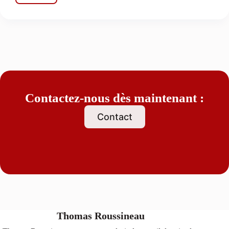
du
salarié
discriminé :
règlement
des
salaires
perdus
Contactez-nous dès maintenant :
Contact
Thomas Roussineau