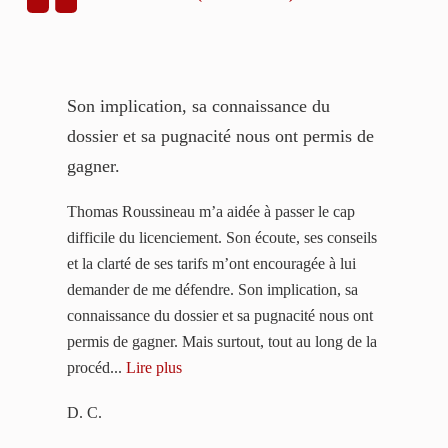
a
Son implication, sa connaissance du
Très sa
dossier et sa pugnacité nous ont permis de
obtenu
gagner.
Dès not
r de
fait pr
Thomas Roussineau m’a aidée à passer le cap
ujours
égard, 
difficile du licenciement. Son écoute, ses conseils
. Sa
dossier
et la clarté de ses tarifs m’ont encouragée à lui
 nous
des tar
demander de me défendre. Son implication, sa
n une
engagem
connaissance du dossier et sa pugnacité nous ont
il a su 
permis de gagner. Mais surtout, tout au long de la
procéd...
Lire plus
G. R.
D. C.
 A. C.