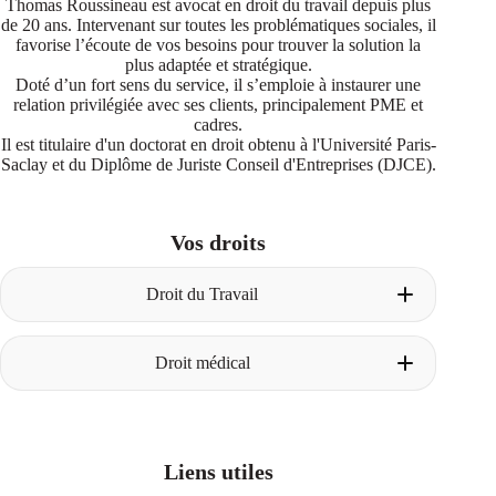
Thomas Roussineau est avocat en droit du travail depuis plus
de 20 ans. Intervenant sur toutes les problématiques sociales, il
favorise l’écoute de vos besoins pour trouver la solution la
plus adaptée et stratégique.
Doté d’un fort sens du service, il s’emploie à instaurer une
relation privilégiée avec ses clients, principalement PME et
cadres.
Il est titulaire d'un doctorat en droit obtenu à l'Université Paris-
Saclay et du Diplôme de Juriste Conseil d'Entreprises (DJCE).
Vos droits
Droit du Travail
Licenciement pour faute
Droit médical
Construire le dossier avant le licenciement
La procédure de licenciement pour faute
Les degrés de faute
Un avocat dès la phase amiable
Les faits énoncés dans la lettre de
La première consultation chez votre avocat
licenciement
Obtenir son dossier médical
Licenciement pour insuffisance professionnelle
Liens utiles
Les différents cas de responsabilité médicale
Définition de l’insuffisance professionnelle