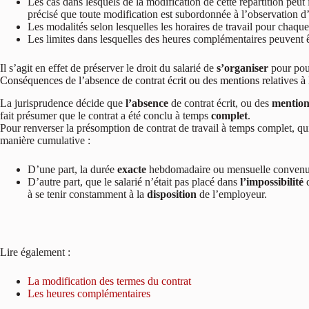
Les cas dans lesquels de la modification de cette répartition peut i
précisé que toute modification est subordonnée à l’observation d
Les modalités selon lesquelles les horaires de travail pour chaque
Les limites dans lesquelles des heures complémentaires peuvent ê
Il s’agit en effet de préserver le droit du salarié de
s’organiser
pour po
Conséquences de l’absence de contrat écrit ou des mentions relatives à la
La jurisprudence décide que
l’absence
de contrat écrit, ou des
mention
fait présumer que le contrat a été conclu à temps
complet
.
Pour renverser la présomption de contrat de travail à temps complet, qu
manière cumulative :
D’une part, la durée
exacte
hebdomadaire ou mensuelle convenu
D’autre part, que le salarié n’était pas placé dans
l’impossibilité
d
à se tenir constamment à la
disposition
de l’employeur.
Lire également :
La modification des termes du contrat
Les heures complémentaires