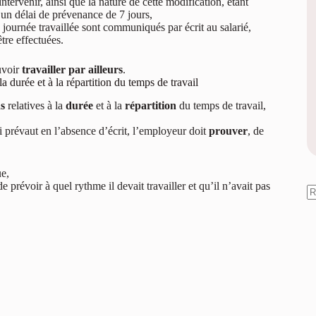
ntervenir, ainsi que la nature de cette modification, étant
’un délai de prévenance de 7 jours,
 journée travaillée sont communiqués par écrit au salarié,
tre effectuées.
uvoir
travailler par ailleurs
.
 durée et à la répartition du temps de travail
s
relatives à la
durée
et à la
répartition
du temps de travail,
i prévaut en l’absence d’écrit, l’employeur doit
prouver
, de
e,
e prévoir à quel rythme il devait travailler et qu’il n’avait pas
A
ré