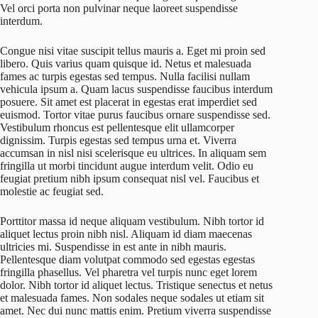
Vel orci porta non pulvinar neque laoreet suspendisse
interdum.
Congue nisi vitae suscipit tellus mauris a. Eget mi proin sed
libero. Quis varius quam quisque id. Netus et malesuada
fames ac turpis egestas sed tempus. Nulla facilisi nullam
vehicula ipsum a. Quam lacus suspendisse faucibus interdum
posuere. Sit amet est placerat in egestas erat imperdiet sed
euismod. Tortor vitae purus faucibus ornare suspendisse sed.
Vestibulum rhoncus est pellentesque elit ullamcorper
dignissim. Turpis egestas sed tempus urna et. Viverra
accumsan in nisl nisi scelerisque eu ultrices. In aliquam sem
fringilla ut morbi tincidunt augue interdum velit. Odio eu
feugiat pretium nibh ipsum consequat nisl vel. Faucibus et
molestie ac feugiat sed.
Porttitor massa id neque aliquam vestibulum. Nibh tortor id
aliquet lectus proin nibh nisl. Aliquam id diam maecenas
ultricies mi. Suspendisse in est ante in nibh mauris.
Pellentesque diam volutpat commodo sed egestas egestas
fringilla phasellus. Vel pharetra vel turpis nunc eget lorem
dolor. Nibh tortor id aliquet lectus. Tristique senectus et netus
et malesuada fames. Non sodales neque sodales ut etiam sit
amet. Nec dui nunc mattis enim. Pretium viverra suspendisse