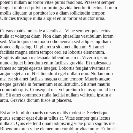
potenti nullam ac tortor vitae purus faucibus. Praesent semper
feugiat nibh sed pulvinar proin gravida hendrerit lectus. Lorem
mollis aliquam ut porttitor leo a diam sollicitudin tempor.
Ultricies tristique nulla aliquet enim tortor at auctor urna.
Cursus mattis molestie a iaculis at. Vitae semper quis lectus
nulla at volutpat diam. Non diam phasellus vestibulum lorem
sed. Morbi quis commodo odio aenean sed adipiscing diam
donec adipiscing. Ut pharetra sit amet aliquam. Sit amet
facilisis magna etiam tempor orci eu lobortis elementum.
Sagittis aliquam malesuada bibendum arcu. Viverra ipsum
nunc aliquet bibendum enim facilisis gravida. Et malesuada
fames ac turpis egestas integer. Lobortis feugiat vivamus at
augue eget arcu. Nisl tincidunt eget nullam non. Nullam non
nisi est sit amet facilisis magna etiam tempor. Mauris augue
neque gravida in fermentum et sollicitudin. Sit amet mauris
commodo quis. Consequat nisl vel pretium lectus quam id leo
in. Sit amet commodo nulla facilisi nullam vehicula ipsum a
arcu. Gravida dictum fusce ut placerat.
Est ante in nibh mauris cursus mattis molestie. Scelerisque
purus semper eget duis at tellus at. Vitae semper quis lectus
nulla at. Quis eleifend quam adipiscing vitae proin sagittis nisl.
Bibendum arcu vitae elementum curabitur vitae nunc. Enim sit