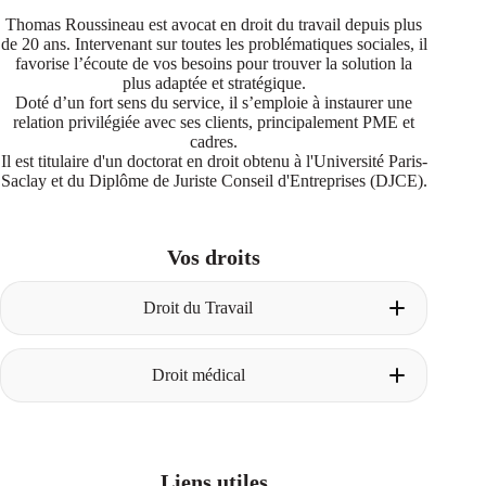
Thomas Roussineau est avocat en droit du travail depuis plus
de 20 ans. Intervenant sur toutes les problématiques sociales, il
favorise l’écoute de vos besoins pour trouver la solution la
plus adaptée et stratégique.
Doté d’un fort sens du service, il s’emploie à instaurer une
relation privilégiée avec ses clients, principalement PME et
cadres.
Il est titulaire d'un doctorat en droit obtenu à l'Université Paris-
Saclay et du Diplôme de Juriste Conseil d'Entreprises (DJCE).
Vos droits
Droit du Travail
Licenciement pour faute
Droit médical
Construire le dossier avant le licenciement
La procédure de licenciement pour faute
Les degrés de faute
Un avocat dès la phase amiable
Les faits énoncés dans la lettre de
La première consultation chez votre avocat
licenciement
Obtenir son dossier médical
Licenciement pour insuffisance professionnelle
Liens utiles