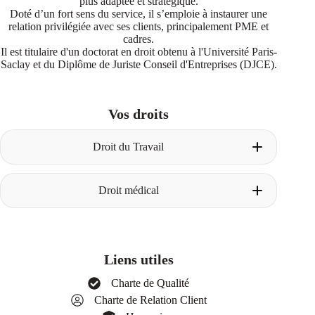
plus adaptée et stratégique.
Doté d’un fort sens du service, il s’emploie à instaurer une
relation privilégiée avec ses clients, principalement PME et
cadres.
Il est titulaire d'un doctorat en droit obtenu à l'Université Paris-
Saclay et du Diplôme de Juriste Conseil d'Entreprises (DJCE).
Vos droits
Droit du Travail
Licenciement pour faute
Droit médical
Construire le dossier avant le licenciement
La procédure de licenciement pour faute
Les degrés de faute
Un avocat dès la phase amiable
Les faits énoncés dans la lettre de
La première consultation chez votre avocat
licenciement
Obtenir son dossier médical
Licenciement pour insuffisance professionnelle
Liens utiles
Les différents cas de responsabilité médicale
Définition de l’insuffisance professionnelle
La procédure d’indemnisation
Employeur : stratégie et arguments
Charte de Qualité
Réparation du préjudice corporel
Salarié : stratégie et arguments
Charte de Relation Client
Les parties en présence
La procédure de licenciement pour
Le processus d’indemnisation, nomenclature