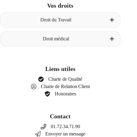
Vos droits
Droit du Travail
Licenciement pour faute
Droit médical
Construire le dossier avant le licenciement
La procédure de licenciement pour faute
Les degrés de faute
Un avocat dès la phase amiable
Les faits énoncés dans la lettre de
La première consultation chez votre avocat
licenciement
Obtenir son dossier médical
Licenciement pour insuffisance professionnelle
Liens utiles
Les différents cas de responsabilité médicale
Définition de l’insuffisance professionnelle
La procédure d’indemnisation
Employeur : stratégie et arguments
Charte de Qualité
Réparation du préjudice corporel
Salarié : stratégie et arguments
Charte de Relation Client
Les parties en présence
La procédure de licenciement pour
Le processus d’indemnisation, nomenclature
Honoraires
insuffisance professionnelle
Dintilhac
Licenciement pour motif économique
Définition du motif économique
La procédure de licenciement pour motif
Contact
économique
Indemnisation du licenciement
01.72.34.71.90
Indemnisation du licenciement hors
Envoyer un message
contentieux