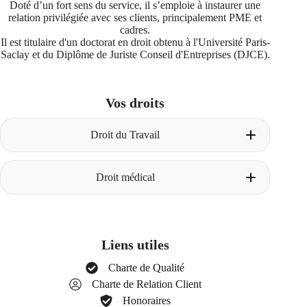
Doté d’un fort sens du service, il s’emploie à instaurer une
relation privilégiée avec ses clients, principalement PME et
cadres.
Il est titulaire d'un doctorat en droit obtenu à l'Université Paris-
Saclay et du Diplôme de Juriste Conseil d'Entreprises (DJCE).
Vos droits
Droit du Travail
Licenciement pour faute
Droit médical
Construire le dossier avant le licenciement
La procédure de licenciement pour faute
Les degrés de faute
Un avocat dès la phase amiable
Les faits énoncés dans la lettre de
La première consultation chez votre avocat
licenciement
Obtenir son dossier médical
Licenciement pour insuffisance professionnelle
Liens utiles
Les différents cas de responsabilité médicale
Définition de l’insuffisance professionnelle
La procédure d’indemnisation
Employeur : stratégie et arguments
Charte de Qualité
Réparation du préjudice corporel
Salarié : stratégie et arguments
Charte de Relation Client
Les parties en présence
La procédure de licenciement pour
Le processus d’indemnisation, nomenclature
Honoraires
insuffisance professionnelle