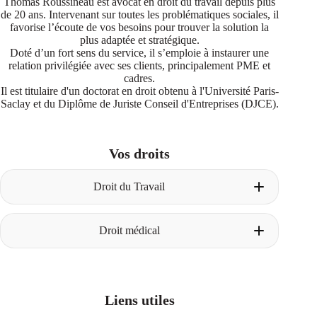
Thomas Roussineau est avocat en droit du travail depuis plus
de 20 ans. Intervenant sur toutes les problématiques sociales, il
favorise l’écoute de vos besoins pour trouver la solution la
plus adaptée et stratégique.
Doté d’un fort sens du service, il s’emploie à instaurer une
relation privilégiée avec ses clients, principalement PME et
cadres.
Il est titulaire d'un doctorat en droit obtenu à l'Université Paris-
Saclay et du Diplôme de Juriste Conseil d'Entreprises (DJCE).
Vos droits
Droit du Travail
Licenciement pour faute
Droit médical
Construire le dossier avant le licenciement
La procédure de licenciement pour faute
Les degrés de faute
Un avocat dès la phase amiable
Les faits énoncés dans la lettre de
La première consultation chez votre avocat
licenciement
Obtenir son dossier médical
Licenciement pour insuffisance professionnelle
Liens utiles
Les différents cas de responsabilité médicale
Définition de l’insuffisance professionnelle
La procédure d’indemnisation