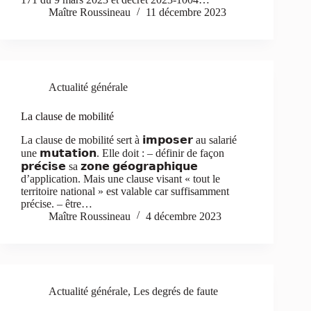
Maître Roussineau
11 décembre 2023
Actualité générale
La clause de mobilité
La clause de mobilité sert à 𝗶𝗺𝗽𝗼𝘀𝗲𝗿 au salarié
une 𝗺𝘂𝘁𝗮𝘁𝗶𝗼𝗻. Elle doit : – définir de façon
𝗽𝗿𝗲́𝗰𝗶𝘀𝗲 sa 𝘇𝗼𝗻𝗲 𝗴𝗲́𝗼𝗴𝗿𝗮𝗽𝗵𝗶𝗾𝘂𝗲
d’application. Mais une clause visant « tout le
territoire national » est valable car suffisamment
précise. – être…
Maître Roussineau
4 décembre 2023
Actualité générale
,
Les degrés de faute