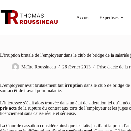
Passer
au
contenu
Accueil
Expertises
L’irruption brutale de l’employeur dans le club de bridge de la salariée j
Maître Roussineau
26 février 2013
Prise d'acte de la 
L’employeur avait brutalement fait
irruption
dans le club de bridge de 
son
arrêt
de travail pour maladie.
L’intéressée s’était alors trouvée dans un état de sidération tel qu’il néc
pris acte
de la rupture du contrat aux torts de l’employeur et les juges o
licenciement sans cause réelle et sérieuse.
La Cour de cassation considère ainsi que les faits justifiant la prise d’a
dès lors que le différend est d’ordre
professionnel
. Cass. soc., 23 janv